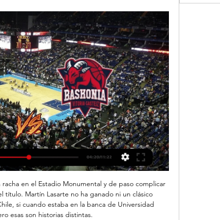
ve Streaming della partita Saski Baskonia — ASVEL Lyon-Villeurbanne • Inizia il 19:30 GMT, 08.02.2024 • Gratis e senza ...

En esta sección también puedes encontrar clasificación, calendario, fixtures, goleadores, amonestaciones y estadísticas de esta competición. Si estás buscando otros resultados de Fútbol de Chile en vivo y en directo (Primera División, Segunda División, Tercera División, Copa, Supercopa, etc.) puedes encontrarlos en el menú lateral.

Domingo Faustino Sarmiento según el Colegio Militar de la Nación. Estadista, literato, periodista, educador y soldado, don Domingo Faustino Sarmiento nació en la ciudad de San Juan el 15 de febrero de 1811. Fueron sus padres don José Clemente Sarmiento y doña Paula Albarracín.

La Ley del Impuesto sobre Sociedades aprobada a finales de 2014 introdujo novedades significativas en relación con el tratamiento fiscal de las rentas obtenidas en la transmisión de participaciones en sociedades, previendo una exención sobre las plusvalías obtenidas en determinadas transmisiones y limitando la deducibilidad de ciertas pérdidas.

Um dos clubes mais tradicionais do Rio de Janeiro e do Brasil, comemorou seu centenário em 1 de julho de 1994 (é o clube mais antigo a disputar a série A do Campeonato Brasileiro de Futebol). Apelidado de o Glorioso pelas goleadas aplicadas no início do século XX, é a equipe de …

Universidad Católica buscó retomar el liderato visitando el Estadio Municipal de La Cisterna para enfrentar a un Palestino que había mostrado un buen fútbol en su presentación anterior pese a la derrota ante la Universidad de Concepción. No hubo un claro dominador en los primeros minutos del partido hasta los 15’ cuando llegó la primera…

2019-8-12 · Asociación De Desarrollo Integral De Desamparados De Alajuela. Asoc Cristi De Las A Samb De Dios En Cos T A R Woman S Well Being & Development Foundation. Ministerio de Cultura y Juventud (MCJ) Ministerio de Comercio Exterior (COMEX) Ministerio de Ciencia, Tecnología y Telecomunicaciones (MICIT).

Se considera una transmisión onerosa cuando existe una contraprestación, es decir, a cambio de la entrega de un bien se va a recibir un dinero. Por el contrario, si no existe esta contraprestación y se realiza a título gratuito, estamos ante una transmisión lucrativa.

Fue muy grave lo que pasó ayer en Platense. La Barra Brava del Calamar agredió y robo a los jugadores del plantel después de que el equipo cayera ante Estudiantes de Caseros, rival directo en la lucha por el título y el ascenso.Según cuentan los test

Resumen del Lyon-Villeurbanne - Baskonia 17 nov 2023 — Eurosport es tu fuente para las últimas actualizaciones de partidos de Euroliga. Ponte al día sobre el Lyon-Villeurbanne - Baskonia completo ...

07-11-2019 Estadio Aldo Cantoni SAN JUAN Partido n10 Weekend 02.. LVA1920 OBRAS SAN JUAN vs GIGANTES DEL SUR (2-3) valentin rolandelli. Loading.

San Marcos de Arica y Puerto Montt igualaron a 1 tanto, en encuentro adelantado y válido por el torneo de clausura de Primera B 2009, el elenco de la puerta norte nuevamente tuvo problemas para materializar un triunfo y dejar los puntos como local.

CD Saski Baskonia Asvel Lyon-Villeurbanne Estadísticas ¿Dónde ver CD Saski Baskonia vs Asvel Lyon-Villeurbanne en directo? Sigue Sigue los siguientes pasos para que puedas divertirte y ver gratis online el partido ...

Asvel Lyon vs. Saski Baskonia: horario, TV, estadísticas 16 nov 2023 — Podrás disfrutar, gratis y en directo, de toda la Euroliga a través de Betfair Live Video. A través de nuestra casa de apuestas, también podrás ...

El Club Social y Deportivo Macará es un equipo de fútbol ecuatoriano y el más. , manejando con oficio la línea de fondo, entregándose de lleno en cada partido y siendo poseedor de una buena estatura; imponía su presencia en. perdiendo encuentros increíbles como el de Independiente del Valle donde los guaytambos empataron a 1.

También, he querido encuadrar este trabajo en la línea de investigación actual acerca de las relaciones interdisciplinares entre historia y literatura y,. figura de Quetzalcóatl (Serpiente Emplumada, Venus, Ehécatl, Ce Ácatl Topiltzin Quetzalcóatl, Hun Nal Ye, Kukulcán, …

Baron Rojo - En Vivo en Obras Sanitarias - Argentina - 1984 - En 1984, los españoles llegaban por segunda vez a la Argentina para presentarse en el Estadio Obras Sanitarias, durante tres noches consecutivas. Ante un recinto colmado, el Baròn venìa a presentar Metalforfosis,.

Resultado Portimonense - Gil Vicente. O jogo Portimonense - Gil Vicente (Futebol - Liga NOS) do dia 14/03/2020 08:30 já terminou. O resultado Portimonense - Gil Vicente é o seguinte: 0-0 . Agora que este jogo de Futebol (Liga NOS) terminou e que conhece o resultado, veja os momentos fortes e as estatísticas nesta mesma página.

Mantendo o compromisso em priorizar a área de saúde no Estado, o Governo de Pernambuco, por meio da Secretaria Estadual de Saúde (SES-PE), nomeia, nesta quarta-feira (18), mais 255 profissionais para a rede estadual. Os novos servidores, aprovados em concurso público, serão lotados em 18 hospitais espalhados por todo o Estado, além do nível central … Continue lendo "Governo de.

Real Sociedad - Osasuna, en directo Sigue el partido amistoso de pretemporada entre la Real Sociedad y Osasuna Comparte en Facebook Comparte en Twitter Comparte en Whatsapp Enviar por mail

Utilizamos “cookies” propias y de terceros para elaborar información estadística y mostrarle publicidad, contenidos y servicios personalizados a través del análisis de su navegación.

Predicción y estadísticas del partido de fútbol Cerro Largo - Liverpool (URU) de Uruguay Primera Division - Clausura del 25/10/2019. También están disponibles todas las predicciones de la jornada de liga Uruguay Primera Division - Clausura

Celta de Vigo y Villarreal miden fuerzas en Abanca‑Balaídos, en un partido para la 29ª jornada de la Primera División. En el último enfrentamiento directo para esta edición de la liga, en 08‑12‑2018, el Celta de Vigo ganó fuera por (2‑3).

O 