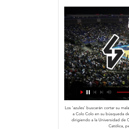
Los ‘azules’ buscarán cortar su mala racha en el Estadio Monumental y de paso complicar a Colo Colo en su búsqueda del título. Martín Lasarte no ha ganado ni un clásico dirigiendo a la Universidad de Chile, si cuando estaba en la banca de Universidad Católica, pero esas son historias distintas.

Un total de 153 artistas han sido convocados para participar hasta el 17 de noviembre en la fase de selección del XXI Concurso Nacional de Arte Flamenco de Córdoba en sus tres secciones:...

2019-2-7 · 11 janv 2015 - Kiva Lending Team: Assistir Nacional vs Boavista Ao Vivo online 11/01/2015 Ao Vivo Penafiel x Benfica – Ao Vivo Grátis - Ao Vivo Agora 1 janv Acompanhe, no Site Oficial, o relato ao vivo do SL Benfica B – FC ª Fase TV Online e Futebol ao Vivo - …

Se você está procurando por resultados de outra equipe com o nome Chapecoense, por favor selecione o seu esporte no menu no topo ou a categoria (país) à esquerda. Siga os placares Chapecoense ao vivo, resultados finais, calendário de partidas e detalhes de jogo! Próximas partidas: 30.07. Avaí x Chapecoense, 08.08. Oeste x Chapecoense, 11.08.

Ahora Ropa urbana de Hombre en Blue Tomato. La tienda en línea de snowboard, freeski, surf y skate. Mejor precio garantizado y gran variedad de productos.

Asvel Lyon-Villeurbanne Limoges Estadísticas Aquí en Oddspedia puedes encontrar las cuotas pre-partido del Asvel Lyon-Villeurbanne - Limoges, estadísticas del partido, cobertura en directo, alineaciones ...

Rutas, barrios, autopistas, gasoductos, edificios en torre, presas, hoteles, viaductos, escuelas, acueductos, hospitales, puentes y obras de saneamiento y de urbanización llevan su sello de calidad en Argentina y América del Sur. Green S.A. posee actualmente en la Argentina, tres sedes en Mendoza, San Luis y Buenos Aires.

Como previa a lo que será el campeonato de la B, el equipo ariqueño enfrentó al conjunto de la región de Tarapacá como visita. Hoy durante la mañana, el equipo titular de San Marcos de Arica enfrentó a un Deportes Iquique conformado por reservas, como parte de los encuentros amistosos de preparación para el Campeonato de la Primera B.

Información: El resultado Cienciano vs. Atlético Grau de Fútbol de Perú se muestra en tiempo real. Si la transmisión en vivo y en directo no se encuentra disponible, el resultado será actualizado apenas finalice el partido. El horario Cienciano vs. Atlético Grau se muestra en tu hora local.

Asvel Basket | Resumen La página del Asvel Basket en Flashscore.es ofrece marcadores en directo, resultados, clasificaciones y detalles de los partidos.

2020-7-7 · Club León vs Pachuca: Paulo Pezzolano "reclama" a Ignacio Ambriz interés por el 'Burrito' Hernández Más noticias: León Fútbol. Juarez 03 Jul, 09:30 PM ¡Nos preparamos para la Copa en León! Cd. Juárez, Chihuahua.- Confirmada la participación de Bravos en un torneo cuadrangular en León, donde participarán los anfitriones, Pachuca y.

Esta es una vista general de todos los jugadores que hoy en día están activos en el equipo Cienciano y que juegan actualmente para su selección nacional.

Autos, Motos .. y algo mas (Toluca y alrededores) has 55,486 members. Creado para vender y comprar autos, motos y todo lo relacionado a nuestras...

El RB Leipzig continuó haciendo historia en la Liga de Campeones y se clasificó a las semifinales tras superar por 2-1 en la recta final del partido al Atlético de Madrid, este jueves en su.

Patronato vs Instituto de Córdoba en VIVO y en directo por Canal 7. Si querés ver el partido de Patronato vs Instituto de Córdoba en vivo online por Canal 7, te contamos el horario y los detalles. Hoy, 09 de Marzo de 2012, Patronato y Instituto de Córdoba se enfrentan...

Saski Baskonia vs. LDLC ASVEL Villeurbanne hace 2 días — El encuentro se disputa este jueves, 8 de febrero, a partir de las 20:30 horas en el Fernando Buesa Arena. Disfruta gratis y en directo de toda ...

Saski Baskonia — ASVEL Lyon-Villeurbanne Basket. Euroleague. Guardare Li