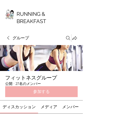
RUNNING &
BREAKFAST
グループ
フィットネスグループ
公開
·
27名のメンバー
参加する
ディスカッション
メディア
メンバー