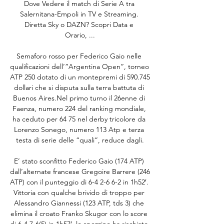
Dove Vedere il match di Serie A tra 
Salernitana-Empoli in TV e Streaming. 
Diretta Sky o DAZN? Scopri Data e 
Orario, ...

Semaforo rosso per Federico Gaio nelle 
qualificazioni dell’”Argentina Open”, torneo 
ATP 250 dotato di un montepremi di 590.745 
dollari che si disputa sulla terra battuta di 
Buenos Aires.Nel primo turno il 26enne di 
Faenza, numero 224 del ranking mondiale, 
ha ceduto per 64 75 nel derby tricolore da 
Lorenzo Sonego, numero 113 Atp e terza 
testa di serie delle “quali”, reduce dagli.

E’ stato sconfitto Federico Gaio (174 ATP) 
dall’alternate francese Gregoire Barrere (246 
ATP) con il punteggio di 6-4 2-6 6-2 in 1h52′. 
Vittoria con qualche brivido di troppo per 
Alessandro Giannessi (123 ATP, tds 3) che 
elimina il croato Franko Skugor con lo score 
di 6-4 7-6(5) in 1h57′, lo spezzino ha rischiato 