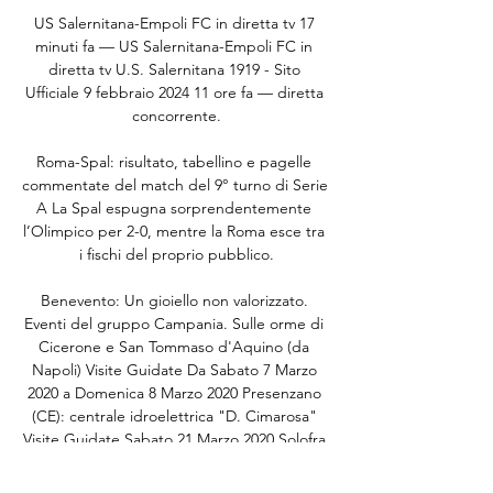
US Salernitana-Empoli FC in diretta tv 17 
minuti fa — US Salernitana-Empoli FC in 
diretta tv U.S. Salernitana 1919 - Sito 
Ufficiale 9 febbraio 2024 11 ore fa — diretta 
concorrente.

Roma-Spal: risultato, tabellino e pagelle 
commentate del match del 9° turno di Serie 
A La Spal espugna sorprendentemente 
l’Olimpico per 2-0, mentre la Roma esce tra 
i fischi del proprio pubblico.

Benevento: Un gioiello non valorizzato. 
Eventi del gruppo Campania. Sulle orme di 
Cicerone e San Tommaso d'Aquino (da 
Napoli) Visite Guidate Da Sabato 7 Marzo 
2020 a Domenica 8 Marzo 2020 Presenzano 
(CE): centrale idroelettrica "D. Cimarosa" 
Visite Guidate Sabato 21 Marzo 2020 Solofra 
(AV): centro storico e Collegiata di San 
Michele Arcangelo Visite Guidate Sabato 14 