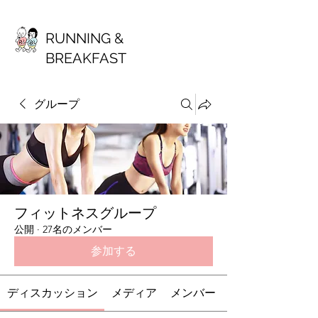
RUNNING &
BREAKFAST
グループ
フィットネスグループ
公開
·
27名のメンバー
参加する
ディスカッション
メディア
メンバー