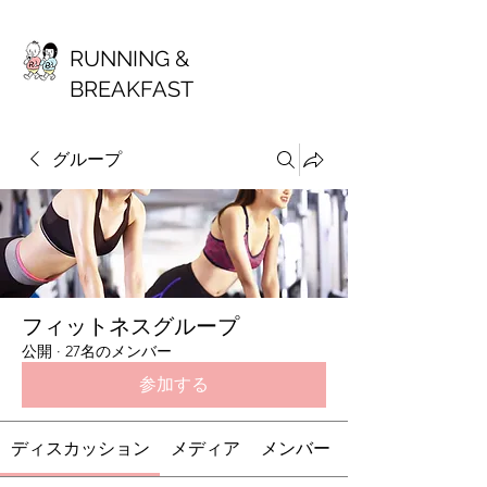
RUNNING &
BREAKFAST
グループ
フィットネスグループ
公開
·
27名のメンバー
参加する
ディスカッション
メディア
メンバー