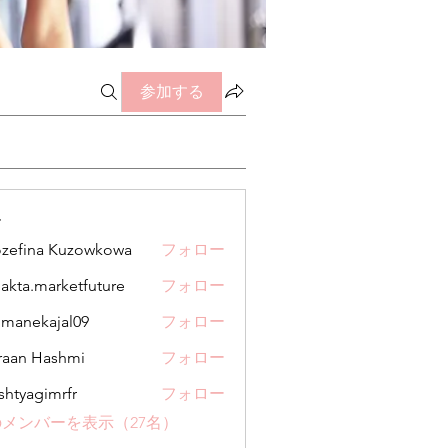
参加する
ー
zefina Kuzowkowa
フォロー
jakta.marketfuture
フォロー
.marketfuture
manekajal09
フォロー
kajal09
aan Hashmi
フォロー
shtyagimrfr
フォロー
gimrfr
メンバーを表示（27名）