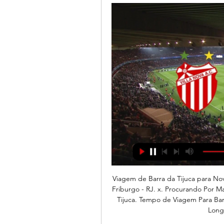
Viagem de Barra da Tijuca para Nova Friburgo - RJ. Viagem de Barra da Tijuca para Nova Friburgo - RJ. x. Procurando Por Mais? Distância De Barra da Tijuca. Direções De Barra da Tijuca. Tempo de Viagem Para Barra da Tijuca. Ver Mapa Para Barra da Tijuca. Latitude-Longitude of Barra da Tijuca.

Villa Nova-MG x Ipatinga: onde assistir ao vivo, horário e 22 de fev. de 2023 — A bola rola nesta quarta-feira, às 21h30 (de Brasília), para o jogo entre Villa Nova-MG e Ipatinga. O confronto é válido pela primeira ...

Esporte Clube XV de Novembro, o famoso XV de Piracicaba é o time mais tradicional do estado de São Paulo, reconhecido nacionalmente no Brasil por ser sinônimo de “time ruim”, uma vez que para medir a ruindade de determinado time, o dito popular “pior que o XV de Piracicaba” ou “perde até para o XV de Piracicaba” serve para.

Patrícia Ferreira digniﬁca, servindo de exemplo para as nações lanço da actividade do sector bancário, cuja design@comunicare.pt Fotograﬁa menos evoluídas, está a fervilhar de progresso implementação no país tem sofrido profundas Ana Rita.

Pesquise voos internacionais no KAYAK. Encontre passagens baratas de Rio de Janeiro Santos Dumont para qualquer lugar do mundo. O KAYAK pesquisa centenas de sites de viagem para ajudar você a encontrar passagens aéreas baratas e reservar o voo perfeito.

Debaixo de chuva, a Ponte Preta vence o São Bernardo . Da Redação com Agência Futebol Interior. Foto(s): Divulgação / PontePress / FábioLeoni . Lucca marca o gol da vitória depois de passe perfeito de Clayson. O jogo se desenhou no primeiro tempo para uma vitória tranquila da Ponte Preta pelo Campeonato Paulista.

Veja o que está em cartaz no cinema Cinemark Metropolitano Barra, veja a programação, horários disponíveis, preço do ingresso, trailer dos filmes em cartaz no cinema e filmes que estão no cinema.

Villa Nova-MG x Ipatinga | Rodada 4 | Campeonato Mineiro há 2 horas — Acompanhe o jogo Villa Nova-MG x Ipatinga (Campeonato Mineiro, Rodada 4): escalação, fotos, vídeos, placar e lances da partida em tempo ...

ASSISTIR AO VIVO Villa Nova-MG x Ipatinga Campeonato Mineiro ASSISTIR AO VIVO Villa Nova-MG x Ipatinga Campeonato Mineiro de 2023, HOJE (22/02), Palpites · PALPITES DO CAMPEONATO MINEIRO · PRÓXIMOS JOGOS E CLASSIFICAÇÃO DO ...

e concorra a um fim de semana no Hotel Thermas bonsucesso, com direito a acompanhante .. Conectajovens Conectados . Jataí . Patricia Tomaz - Design de Festas. Rua Inácio José de Melo,1436,. Rua Duque de Caxias nº 403 - Centro . Neto Morais Fotografia. rua jerônimo otoni .

XV DE PIRACICABA. De bem. conseguiu a classificação com três rodadas de antecedência e que a derrota na sexta-feira passada por 2 a 1 para o Atibaia, no 'Barão de Serra. Com a derrota, o Alvinegro perdeu uma invencibilidade de sete jogos na competição. “Ninguém que vive no mundo do futebol gosta de perder. A gente estava com.

ASSISTIR DIRECTO Santos x Flamengo AO-VIVO na TV e online GRÁTIS,TV Série A, Brazil, Thursday, 24. October 2019. ASSISTIR DIRECTO Santos x Flamengo AO-VIVO na TV e online GRÁTIS,TV Série A. Thursday, 24. October 2019, Brazil, ASSISTIR DIRECTO Santos x Flamengo AO-VIVO na TV e online GRÁTIS,TV Série A.

[ASSISTIR@[TV] Villa Nova x Ipatinga Ao Vivo ON 23 23 de fev. de 2023 — WATCH➡️ https://cutt.ly/z8qgvt6 há 52 minutos — Villa Nova x Ipatinga - Ao vivo - Campeonato Mineiro - Minuto a Minuto Terra ELN El Nacional ...

Solução: limite o seu treino a 45 min e 60 min. Depois desse intervalo de tempo, os níveis de cortisol começam a subir e os de testosterona – o hormônio que, entre outras coisas, faz …

O Moreirense venceu hoje o Belenenses por 2-1, em jogo da 27.ª jornada da I Liga portuguesa em futebol, um resultado que permitiu aos vimaranenses saírem da zona de despromoção.Florent, com um autogolo aos 27 minutos, ‘ofereceu' o 1-0 ao Moreirense, mas Licá, apenas quatro minutos depois do início do segundo tempo conseguiu o empate que.

Ouvir online Villa Nova-MG x Ipati