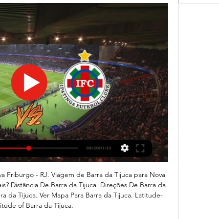
nga - Futebol ao vivo Ouvir ao vivo grátis Villa Nova-MG x Ipatinga em 07-02-2024 20:30. Acompanhe ao vivo online pelo seu celular ou computador. Página 1.

O Benfica, cada vez mais folgado na liderança do Campeonato Português, receberá neste sábado o Boavista, no encerramento na participação no primeiro turno, em rodada que ainda terá o Porto jogando em seus domínios com o Moreirense, e o Sporting visitando o Chaves. Os Encarnados vêm de

Mineiro: Villa Nova-MG x Cruzeiro ao vivo - Band Acompanhe tudo sobre o jogo Villa Nova-MG x Cruzeiro. Gols, escalações, placar ao vivo, resultado em tempo real, lance a lance.

Assista também Internacional x Corinthians ao vivo clicando aqui. 17h00 – Campeonato Brasileiro Série A: São Paulo x Santos – PREMIERE São Paulo x Santos ao vivo pelo Campeonato Brasileiro Série A, o jogo começa a partir das 17h00 (de Brasília) com transmissão …

O Santos teve seu recurso negado pela Justiça do Trabalho na tentativa de derrubar o habeas corpus que rescindiu o contrato de Zeca com o clube. Livre no mercado, o lateral-esquerdo fechou um acordo verbal com o Flamengo. Porém, ele está longe de ser anunciado pelo time carioca.

O Olivais Coimbra vai organizar, para o último período de competição da época, o Torneio da Primavera, para o escalão de Sub-14 Femininos. A participar estarão as equipas do C. Condeixa Basquete, C.P.Esgueira (A.B.Aveiro) e Basket Calvão (A.B.Aveiro), para além da equipa do Olivais Coimbra.

Vitória x Flamengo se enfrentam nesta quarta-feira (10), às 15h (horário de Brasília) pelo Campeonato Brasileiro Sub-20 na sua edição 2019. A partida será realizada no estádio do Barradão com capacidade para 34 mil pessoas, local onde a equipe de Salvador irá realizar seu compromisso como mandante.

Faça todos os cálculos de porcentagem. O preço original é descontado / aumentado em A%. O preço de venda resultante é B. Quanto é A % de B? Quantos % é A de B? Quantas porcentagens maiores ou menores é o segundo número? O número A é aumentado em B%. O número A é diminuído em B%.

A glicerina evita o ressecamento da pele, promovendo uma suave hidratação. O produto, vendido por R$ 12 em frasco de 100 gramas, pode ser encontrado em uma das cinco unidades da Quintessência: Barra da Tijuca, Bonsucesso, Flamengo, Méier e Tijuca ou encomendado por telefone.

Noutros países (França 2001–03, Portugal 1999–2000), os dados locais e regionais sobre os novos CDI e os CDI jovens sugerem alguma transmissão (acrescida), mas as dimensões das amostras são demasiado pequenas para que as tendências sejam estatisticamente significativas .

Villa Nova x Ipatinga: assista ao vivo à partida do 22 de fev. de 2023 — Ao vivo Villa Nova x Ipatinga. O jogo do Campeonato Mineiro poderá ser assistido ao vivo por meio da transmissão no SporTV e Premiere FC. Your ...

Atlético Mogi x São José E. C. , válido pela Primeira Fase do Campeonato Paulista Segunda Divisão 2019, jogo disputado no Estádio Municipal Francisco Ribeiro Nogueira, o Nogueirão, em Mogi das Cruzes-SP.

PALPITES FUTEBOL - PALPITE E GANHE PRÊMIOS - RESULTADOS AO VIVO. Vitória de Setúbal 1 x 0 Rio Ave - Campeonato Português - 2017/2018 - 25ª Rodada. Vitória de Setúbal e Rio Ave enfrentaram-se pela(o) 25ª Rodada do (a) Campeonato Português - 2017/2018.

4 Viver a Ria Viver a Ria 5 Localização | Location Fuseta é uma pequena vila localizada na Ria Formosa, mais especificamente na zona leste do Algarve no Sul de Portugal. Por um lado, os barcos de pesca partem de uma das margens do cais, por outro, partem os barcos de lazer e …

Onde assistir a Villa Nova x Cruzeiro ao vivo, na internet e 23 de jan. de 2024 — Nesta edição, a Raposa integra o Grupo A, junto com Ipatinga, Itabirito e Tombense. Na última temporada, a equipe foi eliminada nas ...

As capas da imprensa esportiva de 4 de setembro de 2019. BeSoccer - Quarta-feira, 04 Setembro 2019. 0 1.026.. 20:00 Uniao Harmonia - Pelotas. Sexta-feira, 06 Setembro 2019. Serie B Brasil.. CSA vs Grêmio - Rodada 12 - Brasileirão - Brasil.

A edição da Taça de Portugal de Futsal Feminino referente à época de 2016/2017 decorreu entre 29 de Outubro de 2016 - 1ª Eliminatória - e 14 de Maio de 2017,data em que se disputou a final a qual teve lugar no Pavilhão Multiusos de Gondomar

Paulista Sub-20 2019 - São Caetano 1 x 1 Corinthians .. Água Santa, Santo André, EC São Bernardo, Santos e São Bernardo FC. Com o empate, a equipe está posicionada na quarta colocação, com um ponto. Como foi o jogo.

Ovarense vs UD Oliveirense, estatísticas e resultados.. Sign in | Login Resultados de futebol, livescores, estatísticas e prognósticos, curso de apostas.

Skokka: Encontre acompanhantes na Tijuca, homens e mulheres, massagistas e profissionais do sexo. Procure e publique anúncios CLASSIFICADOS eróticos GRÁTIS em Skokka.com

RECORDAR É VIVER! Na data de hoje (6), em 2015, o atacante Daniel Morais #9 foi autor dessa pintura na partida entre Atlético-PR e Tupi, na Arena da Baixada. O gol classificou o Galo Carijó para a terceira fase da Copa do Brasil e entrou para a contagem do camisa …

Component not found. Pedimos desculpas pelo inconveniente, mas a página que você estava tentando acessar não existe neste endereço. Se você está certo que o endereço informado está correto mas está encontrando um erro, por favor entre em contato.

A marca de uma organização é utilizada para a transmissão de seus conceitos,. avalie as alternativas a seguir quanto a Função da Marca no mercado. I.. A empresa Farmácia de Manipulação QUINTAESSÊNCIA que possui unidades de negócios em Bonsucesso, Tijuca, Méier, Flamengo e Barra da Tijuca, fundada em .

Não busque por cidade ou estado junto com palavra-chave. Inicie sua busca pelo cargo. Para buscar por uma localidade específica você poderá: Usar o campo "Estado" que fica ao lado do campo cargo. Ou na tela de resultado você poderá refinar sua busca pelo Estado e pela cidade desejada.

1. INTRODUÇÃO . Um dos temas mais discutidos nos dias atuais é o da criminalidade. Ofensas incisivas ao direito da livre loco