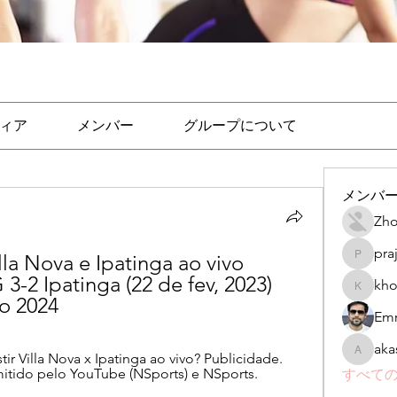
ィア
メンバー
グループについて
メンバ
Zho
pra
la Nova e Ipatinga ao vivo 
prajakta
 3-2 Ipatinga (22 de fev, 2023) 
kho
khomane
ro 2024
Emr
aka
ir Villa Nova x Ipatinga ao vivo? Publicidade. 
akashtya
itido pelo YouTube (NSports) e NSports.
すべての