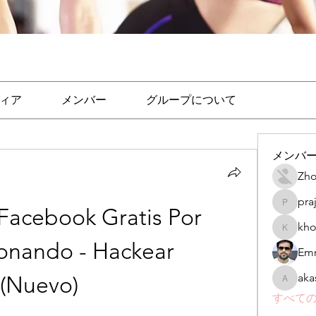
ィア
メンバー
グループについて
メンバ
Zho
pra
prajakta
acebook Gratis Por 
kho
khomane
onando - Hackear 
Emr
aka
(Nuevo) 
akashtya
すべての