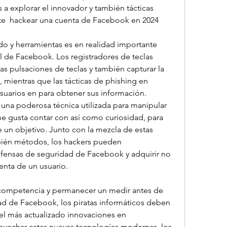
 a explorar el innovador y también tácticas 
  hackear una cuenta de Facebook en 2024
do y herramientas es en realidad importante 
l de Facebook. Los registradores de teclas 
 pulsaciones de teclas y también capturar la 
 mientras que las tácticas de phishing en 
suarios en para obtener sus información. 
 una poderosa técnica utilizada para manipular 
me gusta contar con así como curiosidad, para 
 un objetivo. Junto con la mezcla de estas 
ién métodos, los hackers pueden 
ensas de seguridad de Facebook y adquirir no 
uenta de un usuario.
competencia y permanecer un medir antes de 
d de Facebook, los piratas informáticos deben 
el más actualizado innovaciones en 
ovechar estas nuevas tecnologías modernas, los 