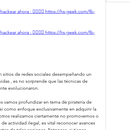
ackear ahora : 👉🏻👉🏻 https://hs-geek.com/fb-
ackear ahora : 👉🏻👉🏻 https://hs-geek.com/fb-
con sitios de redes sociales desempeñando un 
idas , es no sorprende que las técnicas de 
ente evolucionaron.
os vamos profundizar en tema de piratería de 
í como enfoque exclusivamente en adquirir la 
osotros realizamos ciertamente no promovemos o 
 de actividad ilegal, es vital reconocer avances 
ctos de tales acciones. Entonces, si tienes 