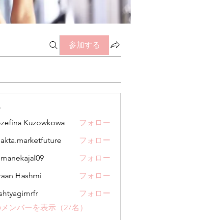
参加する
ー
zefina Kuzowkowa
フォロー
jakta.marketfuture
フォロー
.marketfuture
manekajal09
フォロー
kajal09
aan Hashmi
フォロー
shtyagimrfr
フォロー
gimrfr
メンバーを表示（27名）