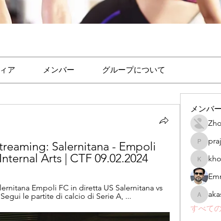
ィア
メンバー
グループについて
メンバ
Zho
pra
treaming: Salernitana - Empoli 
prajakta
nternal Arts | CTF 09.02.2024
kho
khomane
Emr
rnitana Empoli FC in diretta US Salernitana vs 
aka
gui le partite di calcio di Serie A, ...
akashtya
すべての