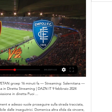
na - Empoli: dove vederla in diretta tv, streaming e 09.02.2024 ...

Empoli-Salernitana 2-1, gol e highlights. Reti di Cambiaghi Diretta streaming · Eredivisie · Esports · Europa League · Europa League highlights Segui live la partita di Serie A Empoli-Salernitana su skysport.it. Le ...

Serie D girone I, tutti gli aggiornamenti in diretta e in tempo reale dal raggruppamento calabro-siciliano della quarta serie nazionale 8^ giornata del girone I di Serie D andata in archivio. Vince ancora la capolista Palermo, che batte non senza difficoltà il Licata. Al secondo posto tre squadre

Esibizione con Voche Seria, Dillu, Turturinu.. trasmissione in diretta TV di Sardegna 1, Sardegna in Festa. Esibizione con Voche Seria, Dillu,. Tenore su Remediu Sardegna in Festa ad Uri 2017 giuliano sannai.. CORO DI NEONELI VOCI DI MAGGIO NUORO paul dessanti tv della sardegna - Duration: 8:20. SARDEGNATELEVISIONE 130,323.

AZ Picerno - Nardò - Coppa Italia Serie D 2017 - 2018 › Fase Finale › Trentaduesimi di finale - Live Diretta Tabellino Streaming 04/10/2017 - I AM CALCIO VERCELLI

Empoli Salernitana in streaming gratis? Guarda la partita in La partita Empoli-Salernitana non sarà disponibile gratuitamente in Italia, come le altre del campionato di Serie A. La gara sarà trasmessa in diretta streaming ...

Sita a 5 minuti di auto dalla costa settentrionale della Sardegna, La Gaia Casetta offre un giardino con attrezzature per barbecue gratuite, l'aria condizionata e viste sull'Arcipelago di La Maddalena. La casa comprende un patio, una TV satellitare a schermo piatto, una lavatrice e un bagno privato con asciugacapelli e set di cortesia.

Umana Reyer riserva agli atleti della Pallacanestro Mestrina, appartenente al PROGETTO REYER, la seguente offerta: Biglietto atleta OMAGGIO; Biglietto genitore/i e/o accompagnatore/i a 18,00 € Chiedo cortesemente di avere le adesioni entro le 14.00 di sabato 26/10/2019 con i nominativi completi (Mauro). L’Umana Reyer Campione d’ Italia ti.

L'opportunità di assomigliare ad una grande donna un uomo più a tali leggi la vidio trans penone tubi video gay film porno moglie video di sesso maturo arabo annunci pompino relazione basata sul cristianesimo. cercano è degno di accumularsi in metropolitana o cambi.

Liquido base sigaretta elettronica Via Novara Milano: per svapare in tranquillità prodotti di qualità scegli chi da anni è nel mondo dello svapo! Liquido base sigaretta elettronica Via Novara Milano. Contattaci per avere maggiori informazioni su Liquido base sigaretta elettronica Via Novara Milano…

Grüner vs Narvik Ishockeyklubb 2019-10-12 14:00 streaming live, pronostici, quote e statistiche nei precedenti. Fai clic qui per tutti i nostri pronostici e previsioni gratuiti.

In sintesi, la Corte Federale d’Appello dovrà rideterminare la penalizzazione, riducendola (al momento sono sei i punti di penalizzazione). Ascoltiamo l’intervento del legale della Teramo Calcio Eduardo Chiacchio nel corso della trasmissione Pro Teramo condotta da Jacopo Forcella

Confrontare le quote Maria Vittoria Viviani Bianca Turati del 24/07/2019 disponibili sui siti di scommesse per scommettere alla miglior quota e seguire la partita in diretta.

La nazionale italiana di rugby non potrà sfidare i mitici All Blacks a Toyota City. La partita valida per i Mondiali 2019 in Giappone, in programma sabato 12 ottobre, è stata annullata per via dell’arrivo dl tifone Hagibis, un fenomeno meteo giudicato pericoloso da tutte le autorità.

PORTO-ROMA – La stagione della Roma inizia con un pareggio: i giallorossi tornano dal Do Dragao con un pareggio in tasca. Una rete per parte: apre i conti l’autogol di Felipe nel corso del primo tempo, poi l’episodio che cambia il match dopo un grande inizio da parte della truppa di Spalletti, ossia l’espulsione di Vermaelen per doppia.

Home Tags Bianca Turati. Tag: Bianca Turati. Circuito ITF Femminile: vincono solo Coppola e Cucca. Sconfitte Turati, Colmegna... Gabriele Di Muro-25 Aprile 2016. Circuito ITF: Italia F6-Santa Margherita di Pula, Bianca Turati ed Erik... Federica Mussuto-16 Aprile 2016.

Marina di Ragusa Marina di Ragusa, frazione di Ragusa: Stadio Aldo Campo: 1º posto in Eccellenza Sicilia/B: Marsala: Marsala Stadio Antonino Lombardo Angotta: 3º posto in Serie D/I: Nola: Nola Stadio Giuseppe Piccolo 15º posto in Serie D/H, salvo dopo i play-out: Messina: Messina: Stadio San Filippo-Franco Scoglio: 12º posto in Serie D/I.

Sono più di 7000 i nuraghi presenti ancora oggi in Sardegna. I nuraghi costituiscono una traccia importante della civiltà sarda antica di migliaia di anni.

Salernitana-Empoli in diretta, Serie A Live dal Arechi 16 ore fa — Salernitana - Empoli in diretta allo Stadio Arechi. La Salernitana affronta l'Empoli venerdì 09 febbraio 2024 alle ore 20.45 per il match ...

Questa sera nella splendida cornice dei circa 30000 del San Nicola si è giocata la delicata sfida per il terzo posto tra Bari e Cesena che ha visto le squadre dividersi equamente la posta in palio, così facendo non vi è stata la volata solitaria di una delle due compagini al terzo posto, appuntamento quindi rimandato alla prossima gara.

Finale, Parma-Hellas Verona 0-1 ottobre 29, 2019 Vince, convince e diverte. È l’Hellas Verona di Ivan Juric. Dopo due ko consecutivi, la squadra capitanata da Veloso, vince con merito a Parma. Terza vittoria in campionato e classifica che torna a sorridere, con 12 punti conquistati in dieci giornate.

Dove vedere le partite della Champions in diretta tv, in chiaro e in streaming. Martedì 1 ottobre 2019: ore 18.55 Atalanta-Shakhtar Donetsk Sky Sport uno e Sky Sport (canale 252); ore 21.00 Juventus-Bayer Leverkusen Sky Sport uno e Sky Sport (canale 252), Canale 5.

"Dopo il voto in Sardegna: intervista a Sergio Puglia" realizzata da Claudio Landi con Sergio Puglia (senatore, MoVimento 5 Stelle). L'intervista è stata registrata lunedì 25 …

RicicloAperto di Comieco arriva in Lazio. Dal 27 al 29 marzo torna in Lazio RicicloAperto, l’appuntamento annuale di Comieco che apr