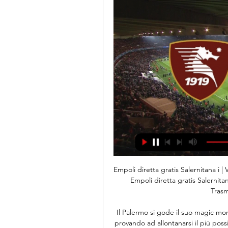
Empoli diretta gratis Salernitana i | VETAN groep 16 minuti fa — Streaming: Salernitana — Empoli diretta gratis Salernitana in Diretta Streaming | DAZN IT 9 febbraio 2024 Trasmissione in diretta Puoi ...

Il Palermo si gode il suo magic moment e adesso vuole proseguire sulla strada tracciata, provando ad allontanarsi il più possibile dalle inseguitrici. Domenica altra sfida da vincere, quella casalinga contro il Licata. Sfida che per l’occasione potrebbe far registrare un altro record, quello di

Salernitana Empoli in streaming gratis, dove seguire il match 5 set 2022 — La gara sarà trasmessa in diretta streaming da DAZN, il primo servizio di streaming live e on demand interamente dedicato allo sport (CLICCA QUI ...

Come in un vero e proprio condominio gli abitanti di Palazzo Palladini non sono semplici vicini di casa, ma amici, nemici e talvolta amanti.

Salernitana - Empoli: diretta live e risultato in tempo reale 1 giorno fa — Dove vedere in tv e streaming la gara valida per la 24ma giornata di Serie A. SALERNO – Venerdì 9 febbraio 2024, alle 20.45, allo Stadio “Arechi ...

Si è conclusa nella mattinata di venerdì un’attività d’indagine condotta dai Carabinieri della Stazione di Roccella Valdemone. I Carabinieri della locale Stazione già a novembre del 2013 avevano avviato una seria attività di indagine finalizzata ad individuare gli autori di alcuni furti in abitazione avvenuti ai danni dei cittadini del.

Gli attesissimi della stagione cinematografica.. Tutti i diritti riservati. È vietata la riproduzione anche parziale GEDI Digital S.r.l. non è collegato ai siti recensiti e non è responsabile del loro contenuto

TELEPACE - Fondazione Artigiani della Pace Via Ragazzi della Pace, 1 - Sant'Anna d'Alfaedo, Loc. Cerna (VR) - Registrazione Tribunale Civile e penale di Verona al n. 397 Direttore Responsabile Mons.

Piattaforma di Vado Ligure: grande opportunità Contributi per l’alternanza scuola lavoro: prorogati i termini Oltre 70 camere di commercio, tra cui quella di Cuneo, hanno aderito al proget-to SEI – Sostegno all’export dell’Italia, che si propone di favorire l’avvio sui mercati esteri delle aziende che oggi non esporta-

Tim Cup, Secondo Turno: ciclone Palermo; sorpresa Renate. 6 Agosto 2017 redazione. Si è chiuso il Secondo Turno della Tim Cup 2017/18. Una giornata emozionante, tra goleade e nobili già eliminate.

In virtù di questi rapporti e al successo di "Italia in Giappone 2001-2002", dopo la chiusura della Rassegna, la Fondazione, su indicazione del Governo Italiano, ha proseguito nell'attività di promozione dell'immagine e di consolidamento della presenza dell'Italia in Giappone organizzando eventi in varie città del Giappone.

Lo Scudetto è già stato assegnato ma sono ancora molte le posizioni in classifica da definire prima della fine della stagione. Oggi 27 aprile torna, quindi, in campo la Serie A con la 34° giornata di campionato. Ecco quali partite saranno trasmesse da DAZN e quali da Sky e dove vedere Inter-Juventus in diretta.

LazioWiki.org - Presidente Onorario Mario Pennacchia Dal 2007 online il primo sito enciclopedico sulla Storia della S.S. Lazio In autunno la pubblicazione di "Casacche Divise - …

A seguito di reiterati e continui atti di vandalismo ai danni dei mezzi della linea di autobus 69 e di soprusi nei confronti dei suoi passeggeri compiuti da residenti del “campo nomadi” ubicato lungo il percorso del suddetto mezzo pubblico, il Comune della cittadina dell’hinterland torinese ha esposto al …

Affronterà il numero 373 al mondo Elliot Benchetrit (FRA, testa di serie n. 2) nei quarti di finale in programma oggi Federico Iannaccone allo Jerba Open 2018 Tunisia da 15.000 dollari. Il tennista campobassano ha fatto un sol boccone degli avversari nel tabellone delle qualificazioni al prestigioso torneo nordafricano sul cemento sconfiggendo.

Salernitana-Empoli diretta grati | acsckhambhat Group 1 ora fa — [GUADARE<<]>>>] Streaming: Salernitana-Empoli diretta gratis Salernita