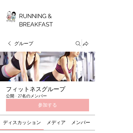
RUNNING &
BREAKFAST
グループ
フィットネスグループ
公開
·
27名のメンバー
参加する
ディスカッション
メディア
メンバー