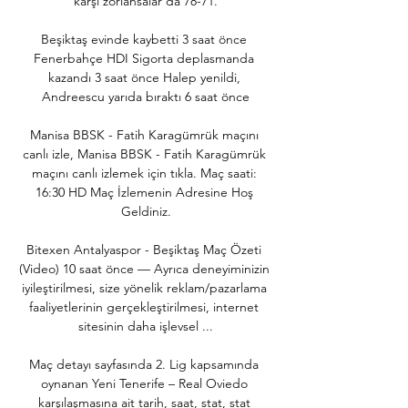
karşı zorlansalar da 78-71.

Beşiktaş evinde kaybetti 3 saat önce 
Fenerbahçe HDI Sigorta deplasmanda 
kazandı 3 saat önce Halep yenildi, 
Andreescu yarıda bıraktı 6 saat önce

Manisa BBSK - Fatih Karagümrük maçını 
canlı izle, Manisa BBSK - Fatih Karagümrük 
maçını canlı izlemek için tıkla. Maç saati: 
16:30 HD Maç İzlemenin Adresine Hoş 
Geldiniz.

Bitexen Antalyaspor - Beşiktaş Maç Özeti 
(Video) 10 saat önce — Ayrıca deneyiminizin 
iyileştirilmesi, size yönelik reklam/pazarlama 
faaliyetlerinin gerçekleştirilmesi, internet 
sitesinin daha işlevsel ...

Maç detayı sayfasında 2. Lig kapsamında 
oynanan Yeni Tenerife – Real Oviedo 
karşılaşmasına ait tarih, saat, stat, stat 