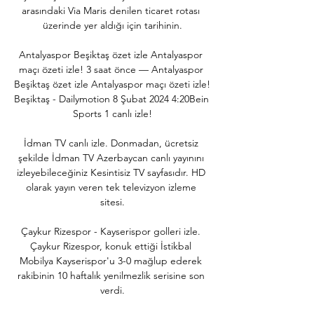
arasındaki Via Maris denilen ticaret rotası 
üzerinde yer aldığı için tarihinin.

Antalyaspor Beşiktaş özet izle Antalyaspor 
maçı özeti izle! 3 saat önce — Antalyaspor 
Beşiktaş özet izle Antalyaspor maçı özeti izle! 
Beşiktaş - Dailymotion 8 Şubat 2024 4:20Bein 
Sports 1 canlı izle!

İdman TV canlı izle. Donmadan, ücretsiz 
şekilde İdman TV Azerbaycan canlı yayınını 
izleyebileceğiniz Kesintisiz TV sayfasıdır. HD 
olarak yayın veren tek televizyon izleme 
sitesi.

Çaykur Rizespor - Kayserispor golleri izle. 
Çaykur Rizespor, konuk ettiği İstikbal 
Mobilya Kayserispor'u 3-0 mağlup ederek 
rakibinin 10 haftalık yenilmezlik serisine son 
verdi.
