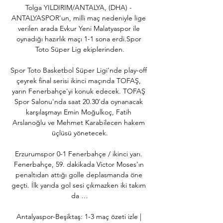
Tolga YILDIRIM/ANTALYA, (DHA) - 
ANTALYASPOR'un, milli maç nedeniyle lige 
verilen arada Evkur Yeni Malatyaspor ile 
oynadığı hazırlık maçı 1-1 sona erdi.Spor 
Toto Süper Lig ekiplerinden.

Spor Toto Basketbol Süper Ligi'nde play-off 
çeyrek final serisi ikinci maçında TOFAŞ, 
yarın Fenerbahçe'yi konuk edecek. TOFAŞ 
Spor Salonu'nda saat 20.30'da oynanacak 
karşılaşmayı Emin Moğulkoç, Fatih 
Arslanoğlu ve Mehmet Karabilecen hakem 
üçlüsü yönetecek.

Erzurumspor 0-1 Fenerbahçe / ikinci yarı. 
Fenerbahçe, 59. dakikada Victor Moses'ın 
penaltıdan attığı golle deplasmanda öne 
geçti. İlk yarıda gol sesi çıkmazken iki takım 
da …

Antalyaspor-Beşiktaş: 1-3 maç özeti izle | 