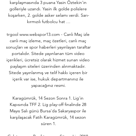
karşılaşmasında 3 puana Yasin Öztekin'in 
golleriyle uzandı. Yasin ilk golde polislere 
koşarken, 2. golde asker selamı verdi. Sarı-
kırmızılı futbolcu hat …

trgool www.webspor13.com - Canlı Maç izle 
canlı maç izleme, maç özetleri, canlı maç 
sonuçları ve spor haberleri yayınlayan taraftar 
portalıdır. Sitede yayınlanan tüm video 
içerikleri, ücretsiz olarak hizmet sunan video 
paylaşım siteleri üzerinden alınmaktadır. 
Sitede yayınlanmış ve telif hakkı içeren bir 
içerik var ise, hukuk departmanınız ile 
yapacağınız resmi.

Karagümrük, 14 Sezon Sonra 1. Lig'in 
Kapısında TFF 2. Lig play-off finalinde 28 
Mayıs Salı günü Bursa'da Sakaryaspor ile 
karşılaşacak Fatih Karagümrük, 14 sezon 
süren 1.
