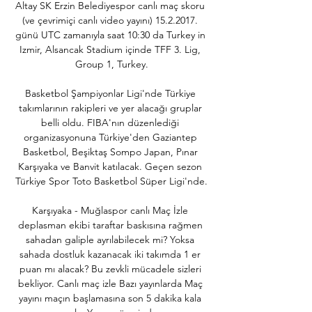
Altay SK Erzin Belediyespor canlı maç skoru 
(ve çevrimiçi canlı video yayını) 15.2.2017. 
günü UTC zamanıyla saat 10:30 da Turkey in 
Izmir, Alsancak Stadium içinde TFF 3. Lig, 
Group 1, Turkey.

Basketbol Şampiyonlar Ligi'nde Türkiye 
takımlarının rakipleri ve yer alacağı gruplar 
belli oldu. FIBA'nın düzenlediği 
organizasyonuna Türkiye'den Gaziantep 
Basketbol, Beşiktaş Sompo Japan, Pınar 
Karşıyaka ve Banvit katılacak. Geçen sezon 
Türkiye Spor Toto Basketbol Süper Ligi'nde.

Karşıyaka - Muğlaspor canlı Maç İzle 
deplasman ekibi taraftar baskısına rağmen 
sahadan galiple ayrılabilecek mi? Yoksa 
sahada dostluk kazanacak iki takımda 1 er 
puan mı alacak? Bu zevkli mücadele sizleri 
bekliyor. Canlı maç izle Bazı yayınlarda Maç 
yayını maçın başlamasına son 5 dakika kala 