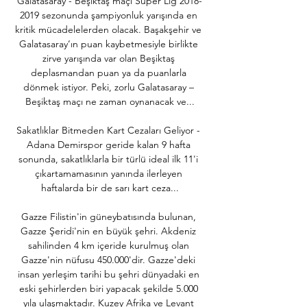
Galatasaray - Beşiktaş maçı Süper Lig 2018-
2019 sezonunda şampiyonluk yarışında en 
kritik mücadelelerden olacak. Başakşehir ve 
Galatasaray’ın puan kaybetmesiyle birlikte 
zirve yarışında var olan Beşiktaş 
deplasmandan puan ya da puanlarla 
dönmek istiyor. Peki, zorlu Galatasaray – 
Beşiktaş maçı ne zaman oynanacak ve...

Sakatlıklar Bitmeden Kart Cezaları Geliyor - 
Adana Demirspor geride kalan 9 hafta 
sonunda, sakatlıklarla bir türlü ideal ilk 11'i 
çıkartamamasının yanında ilerleyen 
haftalarda bir de sarı kart ceza...

Gazze Filistin'in güneybatısında bulunan, 
Gazze Şeridi'nin en büyük şehri. Akdeniz 
sahilinden 4 km içeride kurulmuş olan 
Gazze'nin nüfusu 450.000'dir. Gazze'deki 
insan yerleşim tarihi bu şehri dünyadaki en 
eski şehirlerden biri yapacak şekilde 5.000 
yıla ulaşmaktadır. Kuzey Afrika ve Levant 