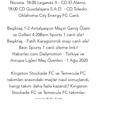
Nicosia. 18:00 Leganés II - CD El Alamo. 
18:00 CD Guadalajara S.A.D. - CD Toledo.. 
Oklahoma City Energy FC Canlı.

Beşiktaş 1-2 Antalyaspor Maçın Geniş Özeti 
ve Golleri 4:20Bein Sports 1 canlı izle! 
Beşiktaş - Fatih Karagümrük maçı canlı izle! 
Bein Sports 1 canlı izleme linki! 
Haberler.com.Dailymotion · Türkiye ve 
Avrupa Ligleri Maç Özetleri · 1 Ağu 2020

Kingston Stockade FC ve Temecula FC 
takımları arasındaki maçlar nasıl sonuçlandı, 
hangi takım daha fazla kazandı? Kingston 
Stockade FC ve Temecula FC takımları 
arasındaki tüm.

FTA Antalyaspor (1-3) Beşiktaş | 33. Hafta - 
2022/23 - YouTube YouTube YouTube 8:37 
YouTube beIN SPORTS Arşiv 31 Tem 2023 31 
Tem 2023
