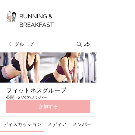
RUNNING &
BREAKFAST
グループ
フィットネスグループ
公開
·
27名のメンバー
参加する
ディスカッション
メディア
メンバー