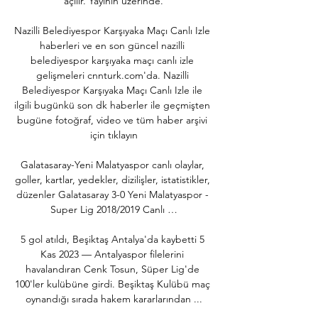
açılır. Yayının üzerinde.

Nazilli Belediyespor Karşıyaka Maçı Canlı Izle 
haberleri ve en son güncel nazilli 
belediyespor karşıyaka maçı canlı izle 
gelişmeleri cnnturk.com'da. Nazilli 
Belediyespor Karşıyaka Maçı Canlı Izle ile 
ilgili bugünkü son dk haberler ile geçmişten 
bugüne fotoğraf, video ve tüm haber arşivi 
için tıklayın

Galatasaray-Yeni Malatyaspor canlı olaylar, 
goller, kartlar, yedekler, dizilişler, istatistikler, 
düzenler Galatasaray 3-0 Yeni Malatyaspor - 
Super Lig 2018/2019 Canlı …

5 gol atıldı, Beşiktaş Antalya'da kaybetti 5 
Kas 2023 — Antalyaspor filelerini 
havalandıran Cenk Tosun, Süper Lig'de 
100'ler kulübüne girdi. Beşiktaş Kulübü maç 
oynandığı sırada hakem kararlarından ...
