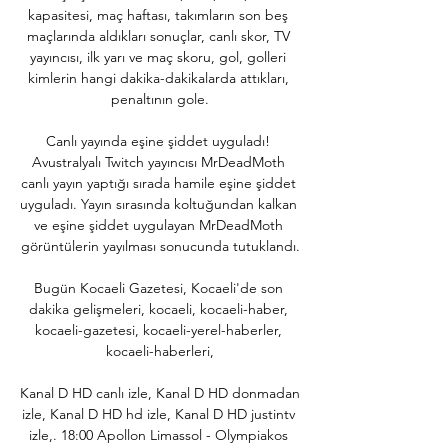
kapasitesi, maç haftası, takımların son beş 
maçlarında aldıkları sonuçlar, canlı skor, TV 
yayıncısı, ilk yarı ve maç skoru, gol, golleri 
kimlerin hangi dakika-dakikalarda attıkları, 
penaltının gole.

Canlı yayında eşine şiddet uyguladı! 
Avustralyalı Twitch yayıncısı MrDeadMoth 
canlı yayın yaptığı sırada hamile eşine şiddet 
uyguladı. Yayın sırasında koltuğundan kalkan 
ve eşine şiddet uygulayan MrDeadMoth 
görüntülerin yayılması sonucunda tutuklandı.

Bugün Kocaeli Gazetesi, Kocaeli'de son 
dakika gelişmeleri, kocaeli, kocaeli-haber, 
kocaeli-gazetesi, kocaeli-yerel-haberler, 
kocaeli-haberleri,

Kanal D HD canlı izle, Kanal D HD donmadan 
izle, Kanal D HD hd izle, Kanal D HD justintv 
izle,. 18:00 Apollon Limassol - Olympiakos 