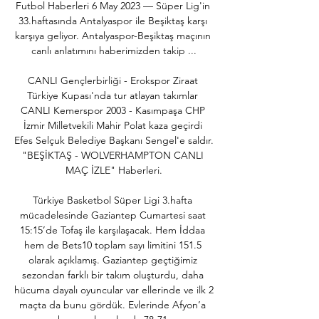
Futbol Haberleri 6 May 2023 — Süper Lig'in 
33.haftasında Antalyaspor ile Beşiktaş karşı 
karşıya geliyor. Antalyaspor-Beşiktaş maçının 
canlı anlatımını haberimizden takip ...

CANLI Gençlerbirliği - Erokspor Ziraat 
Türkiye Kupası'nda tur atlayan takımlar 
CANLI Kemerspor 2003 - Kasımpaşa CHP 
İzmir Milletvekili Mahir Polat kaza geçirdi 
Efes Selçuk Belediye Başkanı Sengel'e saldır. 
"BEŞİKTAŞ - WOLVERHAMPTON CANLI 
MAÇ İZLE" Haberleri.

Türkiye Basketbol Süper Ligi 3.hafta 
mücadelesinde Gaziantep Cumartesi saat 
15:15’de Tofaş ile karşılaşacak. Hem İddaa 
hem de Bets10 toplam sayı limitini 151.5 
olarak açıklamış. Gaziantep geçtiğimiz 
sezondan farklı bir takım oluşturdu, daha 
hücuma dayalı oyuncular var ellerinde ve ilk 2 
maçta da bunu gördük. Evlerinde Afyon’a 