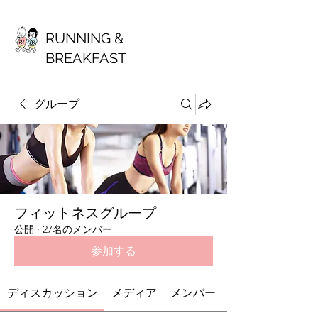
RUNNING &
BREAKFAST
グループ
フィットネスグループ
公開
·
27名のメンバー
参加する
ディスカッション
メディア
メンバー