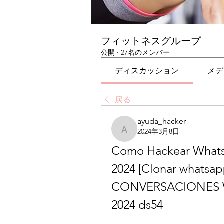
フィットネスグループ
公開
·
27名のメンバー
ディスカッション
メデ
戻る
ayuda_hacker
2024年3月8日
ayuda_hacker
Como Hackear WhatsA
2024 [Clonar whatsap
CONVERSACIONES W
2024 ds54