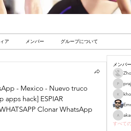
ィア
メンバー
グループについて
メンバ
Zho
pra
pp - Mexico - Nuevo truco 
prajakta
kho
p apps hack] ESPIAR 
khomane
Emr
HATSAPP Clonar WhatsApp 
aka
akashtya
すべての