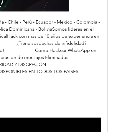
 Chile - Perú - Ecuador - Mexico - Colombia - 
lica Dominicana - BoliviaSomos lideres en el 
icalHack con mas de 10 años de experiencia en 
      ¿Tiene sospechas de infidelidad?                        
                         Como Hackear WhatsApp en 
n de mensajes Eliminados                          
N                            
EN TODOS LOS PAISES                          