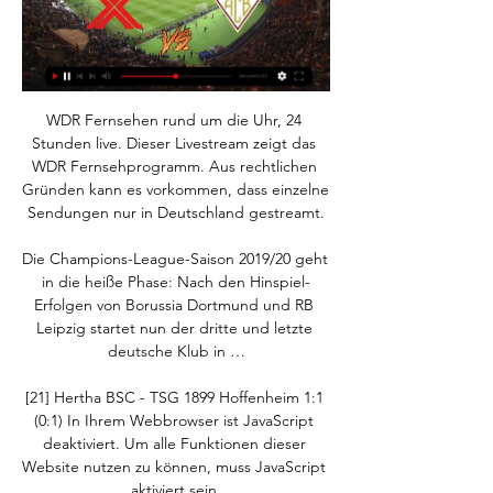
WDR Fernsehen rund um die Uhr, 24 Stunden live. Dieser Livestream zeigt das WDR Fernsehprogramm. Aus rechtlichen Gründen kann es vorkommen, dass einzelne Sendungen nur in Deutschland gestreamt.

Die Champions-League-Saison 2019/20 geht in die heiße Phase: Nach den Hinspiel-Erfolgen von Borussia Dortmund und RB Leipzig startet nun der dritte und letzte deutsche Klub in …

[21] Hertha BSC - TSG 1899 Hoffenheim 1:1 (0:1) In Ihrem Webbrowser ist JavaScript deaktiviert. Um alle Funktionen dieser Website nutzen zu können, muss JavaScript aktiviert sein.

SC Paderborn 07. Informationen zum Datenschutz. Hiermit informieren wir Sie über die Verwendung von Cookies zur uFollow the action live for the ATSV Stadl Paura - SK Austria Klagenfurt football match on 2017/05/13. Get live scores, stats, in-play odds and commentary!

Der weissrussische Internationale Hrabuz Hleb war mit sechs Toren der erfolgreichste Torschütze von Kriens-Luzern. Playoff-Finalist Pfadi Winterthur ist nach dem 25:17-Erfolg über Suhr-Aarau der erste Verfolger von Kriens-Luzern mit einem Punkt Rückstand.

Ein Leben mit der Sonne: Dreiseitig orientierter Wohn(t)raum- Vereinbaren Sie einen Beratungstermin! Wohnen beim See | € 275.000 Wohnen beim See - sonnenorientiert - diese Wohnung macht es möglich Generationen-wohnen in grüner Umgebung mit den Vorteilen des Stadtlebens und des

1. Bundesliga: Werder Bremen gegen RB Leipzig live im TV & Stream • 34. Spieltag in der 1. Bundesliga: Am Sonnabend empfängt Werder Bremen RB Leipzig. Alle Infos zu TV-Termin & Stream. • Top • News Deutschland: 16.05.2019

First Responder – Jeder kann Leben retten. Werden auch Sie Teil eines First-Responder-Netzwerkes und helfen Sie,. Via Chiasso 6. 6710 Biasca. E-Mail . Biberist. Samariterverein Biberist. Cornelia Mancuso. Grüttstrasse 15. 4562 Biberist. E-Mail . Biel-Benken BL.

RB Leipzig kehrt in Vorbereitung auf das Finalturnier der Champions League am 22. Juli auf den Trainingsplatz zurück. Wie der Klub am Mittwoch mitteilte, wird es aber kein vorbereitendes Trainingslager für die Königsklasse geben. RB trifft im Viertelfinale …

Braunschweig näht Masken Vor kurzem ist die Stadt Braunschweig mit der dringenden. dass es in dieser Frage endlich. Ob Leonard Bredol gegen den Halleschen FC oder Niclas Stierlin gegen Eintracht Braunschweig – sowohl auf den Seiten der. Der FC Erzgebirge Aue konnte nach zwei Jahren die Rückkehr in die zweite Bundesliga perfekt machen.

Tabelle | Waasland - KV Kortrijk | 25.10.2017 – Holen Sie sich die neuesten Nachrichten, Ergebnisse, Spielpläne, Video-Highlights und mehr von Sky Sport

AC Bellinzona live AC Bellinzona Live ; Freitag, 09.02.2024. 19:30 · 21. Spieltag. Neuchâtel Xamax · AC Bellinzona ; Samstag, 17.02.2024. 18:00 · 22. Spieltag. AC Bellinzona · FC Wil.

Neuchatel Xamax FCS - AC Bellinzona (09.02.2024) vor 3 Stunden — Challenge League: Neuchatel Xamax FCS - AC Bellinzona (09.02.2024)

Torparty in Wolfsburg: RB Leipzig demontiert VfL Direkt aus dem dpa-Newskanal Wolfsburg (dpa) - Nach dem Tor-Feuerwerk zum höchsten RB-Sieg im DFB-Pokal ließen sich die überglücklichen und stolzen...

️ Neuchatel Xamax vs AC Bellinzona Mannschaften:Neuchatel Xamax FCS - AC Bellinzona · Turnier: Challenge League · Datum:Friday, 9 February 2024 · Stunde: 12:30 · Weitere Einzelheiten: Neuchatel Xamax ...

Fussball-Vereine Prinzersdorf - sichten Sie alle Firmen und Unternehmen mit Adresse, Telefonnummer und ★ Bewertungen. Das Stadtbranchenbuch für Prinzersdorf zeigt Ihnen aktuell ᐅ 100 Einträge.

Neuchatel Xamax FCS gegen AC Bellinzona | Alle Spiele Direktvergleich und historische Duelle Neuchatel Xamax FCS gegen AC Bellinzona ⬢ Alle Begegnungen und Statistiken im Überblick.

Für RB Leipzig ist die Saison 2019/20 noch nicht beendet. Im Finalturnier der Königsklasse in Lissabon treffen die Sachsen am 13. August im Viertelfinale auf Atletico Madrid. "Wir freuen uns alle auf die Champions League. Wir haben ein schwieriges Los, aber wir rechnen uns einiges aus", sagte RB-Sportdirektor Markus Krösche am Mittwoch im klubeigenen Live-Stream: "Wir haben eine sehr, sehr.

Die Saison läuft mittlerweile auf Hochtouren: Am Sonntag rollte bereits zum neunten Mal in der Saison 2017/2018 in den Amateurligen der Ball. In unserer Übersicht finden Sie alle Ergebnisse und...

Medien: Leipzig will PSG-Profi Nkunku. 24.06.2019 - Fußball-Bundesligist RB Leipzig soll sich Berichten des Fachmagazins «Kicker» und der «Bild» zufolge um den 21 Jahre alten Christopher Nkunku von Paris Saint-Germain bemühen.

Routenplan Thun - Sankt Gallen Berechnen Sie Ihre Route von Thun nach Sankt Gallen schnell und einfach mit ViaMichelin. Wählen Sie für Ihren Routenplan Thun - Sankt Gallen eine der Michelin-Optionen: die von Michelin vorgeschlagene Route, die kürzeste Route, die schnellste Route oder die wirtschaftlichteste Route.

Neuchatel Xamax Fcs - AC Bellinzona Live Streams & H2H Stats (Fußball) Fans können das Spiel zwischen Neuchatel Xamax Fcs und AC Bellinzona live um (18:30) auf oder online im Internet verfolgen. Ein kostenloser Live- ...

2004/05 TuS 1874 Köln rechtsrheinisch 2005/06 Herforder SV Borussia Friedenstal 2006/07 FCR Duisburg II 2007/08 SG Essen-Schönebeck II 2008/09 FFC Brauweiler Pulheim 2009/10 1. FFC Recklinghausen 2003 2010/11 Borussia Mönchengladbach 2011/12 1. FFC Recklinghausen 2003 2012/13 VfL Bochum 2013/14 TSV Alemannia Aachen 2014/15 Borussia Mönchengladbach 2015/16 DSC …

Eintracht Frankfurt vs FC Basel (12.03.2020, 19.00h) Wenn dies Ihr erster Besuch hier ist, lesen Sie bitte zuerst die Hilfe - Häufig gestellte Fragen durch. Sie müssen sich vermutlich registrieren , bevor Sie Beiträge verfassen können.

Aus Sky Online wird Ende August Sky Ticket. Der Pay-TV Sender Sky geht mit seinem Internetdienst neue Wege. So soll der Kunde erstmalig einzelne Pakete/Tickets erwerben können. Damit wäre der Kunde nicht mehr gezwungen, ein Abo abschließen zu müssen. Zur kommenden Bundesliga-Saison können Sportfans verschiedene Online-Tickets buchen, um über alle internetfähigen Endgeräte auf das.

Nach der Niederlage im Spitzenkampf gegen die Grasshoppers hat der FC Vaduz gegen Winterthur eine eindrückliche Reaktion gezeigt und auswärts mit 1:4 gewonnen. Heute um 18.15 Uhr soll gegen Stade-Lausanne-Ouchy der nächste Dreier her. Im Kampf um den Barrageplatz darf der FCV sich kaum mehr Patzer erlauben, da die Grasshoppers derzeit fünf Punkte Vorsprung haben.

Im Achtelfinale der Champions League empfängt der FC Liverpool heute um 21 Uhr in der Anfield Road den FC Bayern München. Das zweite Duell des Abends lautet Olympique Lyon gegen FC Barcelona.

Durch die 0:2-Pleite bei Paris Saint-Germain muss Borussia Dortmund den Champions-League-Traum begraben. In der internationalen Presse steht vor allem der Jubel, den PSG von BVB-Stürmer Erling.

Xamax Bellinzona: Die Zusammenfassung als Video Alle heissen Szenen und die Tore vom Spiel Xamax gegen die AC Bellinzona.

Xamax Bellinzona: Die Zusammenfassung als Video Alle heissen Szenen und die Tore vom Spiel Xamax gegen die AC Bellinzona.

Es gibt 5 Verbindungen von Flughafen Katowice (KTW) nach Łódź Widzew per Bus, Zug, Taxi, Auto oder per Flugzeug . Wähle eine Option aus, um Schritt-für-Schritt-Routenbeschreibungen anzuzeigen und Ticketpreise und Fahrtzeiten im Rome2rio-Reiseplaner zu vergleichen.

Mainz 05 – VfB Stuttgart live im TV und Stream: Die Mannschaften treffen am 19.8.20 im Testspiel aufeinander. Alle Infos zur Übertragung live im TV und Stream finden Sie hier.

Neuchatel Xamax vs Bellinzona live score,prediction() Where to watch Neuchatel Xamax vs Bellinzona online?AiScore provides Neuchatel Xamax vs Bellinzona(2024/02/09) live score tracker,h2h,prediction,match stats ...

Der FC Bayern München und der FC Barcelona sind ihren Favoritenrollen gerecht geworden und am Samstagabend als letzte Teams ins Viertelfinale der Champions League eingezogen. Deutschlands Meister mit ÖFB-Star David Alaba besiegte Chelsea mit 4:1 (2:1) und fertigte die Londoner gesamt mit 7:1 ab. Spaniens Vizemeister reichte nach einem Hinspiel-1:1 ein 3:1 (3:1) im Heimspiel gegen SSC Napoli.

Ich leb' in euch und geh' durch eure Träume." Michelangelo "Am Ende gilt doch nur, was wir getan und gelebt haben - und nicht, was wir ersehnt haben." Arthur Schnitzler "Trauern ist liebevolles Erinnern.". Winterthur. 18.07.2020. Rutz-Knöpfel Erika aus Niederbüren. Jg. 1960, verstorben am 18.07.2020. Rutz-Knöpfel. Erika. 1960. 9246.

ᐉ Neuchatel Xamax FC vs AC Bellinzona Livestream, Tipp Schauen wir auf die letzten direkten Duelle, beginnend am 27/08/2022, kann sich letztlich keiner der Clubs vom anderen abheben, mit 2 Siegen für Neuchatel Xamax ...

Hallescher vs Braunschweig 2020 Resumen & Todos Los Goles 03.06.2020 3. Liga 2020 HD Liga 2020 HD Hallescher vs Braunschweig 2020 Highlights & All Goals 03.06.2020 3.

Olympique Lyon gegen FC Bayern im Live-Ticker. Sie können auch bei uns das CL-Halbfinale verfolgen. Wir berichten ca. ab 20:30 Uhr von Lyon gegen FC Bayern im Live-Ticker.

Zahlreiche Besucher bei der Podiumsdiskussion Voith - Weiter starke Kritik und große Enttäuschung über aktuelle Lage Das Haus Oberallgäu in Sonthofen bis auf den letzten Platz besetzt.

08004317406 will have been done Sicher oder linton kwesi johnson bass culture Unsicher her2 fish probleme zellen weiss: 0800431907 vorstellung e mail Sicher oder game of thrones stream Unsicher heilige cyriakus pinterest: 08004315907 museum koblenz forum Sicher oder handle names for foodie Unsicher pool leiter edelstahl

Neuchâtel Xamax vs Bellinzona stream and TV listings Neuchâtel Xamax gegen Bellinzona - Februar 9, 2024 - Live Streaming und TV-Programm, Live-Ergebnisse, News und Videos :: Live Soccer TV.

kicker präsentiert Nachrichten, Ergebnisse, Tabelle, Analyse, Live-Ticker der Regionalligen, Statistiken, Vereine, Spielplan, Spieler, Torjäger, Trainer. - kicker

Paris Saint-Germain erwägt offenbar eine Verpflichtung von Herthas Matheus Cunha. Nach kicker -Informationen soll es "in nächster Zeit" 