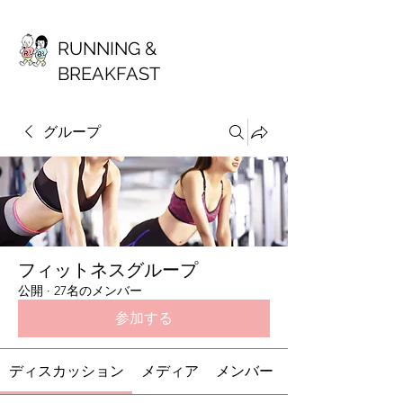
RUNNING &
BREAKFAST
グループ
フィットネスグループ
公開
·
27名のメンバー
参加する
ディスカッション
メディア
メンバー