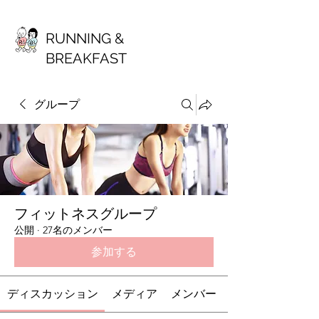
RUNNING &
BREAKFAST
グループ
フィットネスグループ
公開
·
27名のメンバー
参加する
ディスカッション
メディア
メンバー