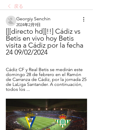
戻る
Georgiy Senchin
2024年2月9日
[[[directo hd]]!!] Cádiz vs 
Betis en vivo hoy Betis 
visita a Cádiz por la fecha 
24 09/02/2024
Cádiz CF y Real Betis se medirán este 
domingo 28 de febrero en el Ramón 
de Carranza de Cádiz, por la jornada 25 
de LaLiga Santander. A continuación, 
todos los ...